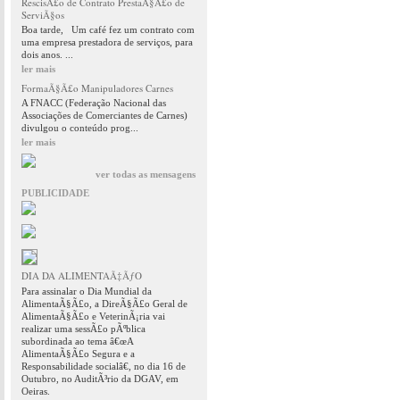
RescisÃ£o de Contrato PrestaÃ§Ã£o de
ServiÃ§os
Boa tarde, Um café fez um contrato com
uma empresa prestadora de serviços, para
dois anos. ...
ler mais
FormaÃ§Ã£o Manipuladores Carnes
A FNACC (Federação Nacional das
Associações de Comerciantes de Carnes)
divulgou o conteúdo prog...
ler mais
ver todas as mensagens
PUBLICIDADE
DIA DA ALIMENTAÃ‡ÃƒO
Para assinalar o Dia Mundial da
AlimentaÃ§Ã£o, a DireÃ§Ã£o Geral de
AlimentaÃ§Ã£o e VeterinÃ¡ria vai
realizar uma sessÃ£o pÃºblica
subordinada ao tema â€œA
AlimentaÃ§Ã£o Segura e a
Responsabilidade socialâ€, no dia 16 de
Outubro, no AuditÃ³rio da DGAV, em
Oeiras.