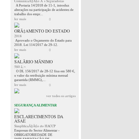
ComunicaÃ§Ã£o Ã s Seguradoras
A Portaria 14/2018 de 11-1, introduz
alterações na participação de acidentes de
trabalho dos empr...
ler mais
0
ORÃ‡AMENTO DO ESTADO
2018
Aprovado o Orçamento do Estado para
2018. Lei 114/2017 de 29-12.
ler mais
0
SALÃRIO MÃNIMO
580 â‚¬
O DL 156/2017 de 28-12 fixa em 580 €,
o valor da retribuição mínima mensal
garantida (RMMG),...
ler mais
0
ver todos os artigos
SEGURANÇA ALIMENTAR
ESCLARECIMENTOS DA
ASAE
SimplificaÃ§Ã£o do HACCP
Empresas do Sector Alimentar -
OBRIGATORIEDADE DE