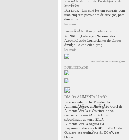
RescisÃ£o de Contrato PrestaÃ§Ã£o de
ServiÃ§os
Boa tarde, Um café fez um contrato com
uma empresa prestadora de serviços, para
dois anos. ...
ler mais
FormaÃ§Ã£o Manipuladores Carnes
A FNACC (Federação Nacional das
Associações de Comerciantes de Carnes)
divulgou o conteúdo prog...
ler mais
ver todas as mensagens
PUBLICIDADE
DIA DA ALIMENTAÃ‡ÃƒO
Para assinalar o Dia Mundial da
AlimentaÃ§Ã£o, a DireÃ§Ã£o Geral de
AlimentaÃ§Ã£o e VeterinÃ¡ria vai
realizar uma sessÃ£o pÃºblica
subordinada ao tema â€œA
AlimentaÃ§Ã£o Segura e a
Responsabilidade socialâ€, no dia 16 de
Outubro, no AuditÃ³rio da DGAV, em
Oeiras.