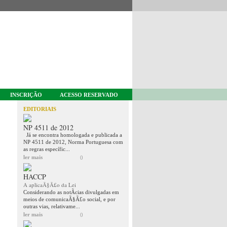
INSCRIÇÃO
ACESSO RESERVADO
EDITORIAIS
NP 4511 de 2012
Já se encontra homologada e publicada a
NP 4511 de 2012, Norma Portuguesa com
as regras específic...
ler mais
0
HACCP
A aplicaÃ§Ã£o da Lei
Considerando as notÃ­cias divulgadas em
meios de comunicaÃ§Ã£o social, e por
outras vias, relativame...
ler mais
0