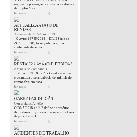
regime de prevenção e controlo da doença
dos legionários....
ler mais
0
ACTUALIZAÃ‡ÃƒO DE
RENDAS
Aumento de 1,15% em 2019
O Aviso 13745/2018 – DR II Série de
26-9 - do INE, torna público que o
coeficiente de actua...
ler mais
0
RESTAURAÃ‡ÃƒO E BEBIDAS
Animais de Companhia
A Lei 15/2018 de 27-3 estabelece que
é permitida a permanência de animais de
companhia em espa...
ler mais
0
GARRAFAS DE GÃS
ComercializaÃ§Ã£o
O DL 5/2018 de 2-2 define os critérios
definidores do processo de receção e troca
de garrafas utiliz...
ler mais
0
ACIDENTES DE TRABALHO