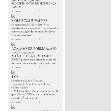
IMPLEMENTAÇÂO DE
PROCEDIMENTOS DE SEGURANÇA
BASEAD...
ler mais
1
MOLUSCOS BIVALVES
ComercializaÃ§Ã£o e ServiÃ§os
Relativamente a questões colocadas sobre
comercialização de moluscos bivalves:
Os moluscos bival...
ler mais
0
ACÃ‡ÃƒO DE FORMAÃ‡ÃƒO
HACCP AvanÃ§ado
ACÇÃO DE FORMAÇÃO FARO A
ANESA promoveu a primeira acção de
formação com sucesso assegurado, con...
ler mais
0
4 C's
ContaminaÃ§Ã£o Cruzada,
HigienizaÃ§Ã£o, Cadeia de Frio e
ConfecÃ§Ã£o
HACCP em Micro/Pequenas Empresas O
que a lei dizâ€¦ Deve ser garantido um
elevado nÃ­vel de prot...
ler mais
0
ver todos os artigos