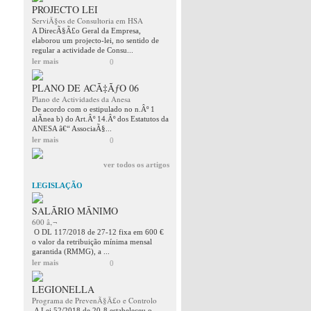
PROJECTO LEI
ServiÃ§os de Consultoria em HSA
A DirecÃ§Ã£o Geral da Empresa,
elaborou um projecto-lei, no sentido de
regular a actividade de Consu...
ler mais
0
PLANO DE ACÃ‡ÃƒO 06
Plano de Actividades da Anesa
De acordo com o estipulado no n.Âº 1
alÃ­nea b) do Art.Âº 14.Âº dos Estatutos da
ANESA â€“ AssociaÃ§...
ler mais
0
ver todos os artigos
LEGISLAÇÃO
SALÃRIO MÃNIMO
600 â‚¬
O DL 117/2018 de 27-12 fixa em 600 €
o valor da retribuição mínima mensal
garantida (RMMG), a ...
ler mais
0
LEGIONELLA
Programa de PrevenÃ§Ã£o e Controlo
A Lei 52/2018 de 20-8 estabeleceu o