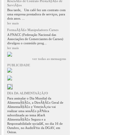
RescisÃ£o de Contrato PrestaÃ§Ã£o de
ServiÃ§os
Boa tarde, Um café fez um contrato com
uma empresa prestadora de serviços, para
dois anos. ...
ler mais
FormaÃ§Ã£o Manipuladores Carnes
A FNACC (Federação Nacional das
Associações de Comerciantes de Carnes)
divulgou o conteúdo prog...
ler mais
ver todas as mensagens
PUBLICIDADE
DIA DA ALIMENTAÃ‡ÃƒO
Para assinalar o Dia Mundial da
AlimentaÃ§Ã£o, a DireÃ§Ã£o Geral de
AlimentaÃ§Ã£o e VeterinÃ¡ria vai
realizar uma sessÃ£o pÃºblica
subordinada ao tema â€œA
AlimentaÃ§Ã£o Segura e a
Responsabilidade socialâ€, no dia 16 de
Outubro, no AuditÃ³rio da DGAV, em
Oeiras.