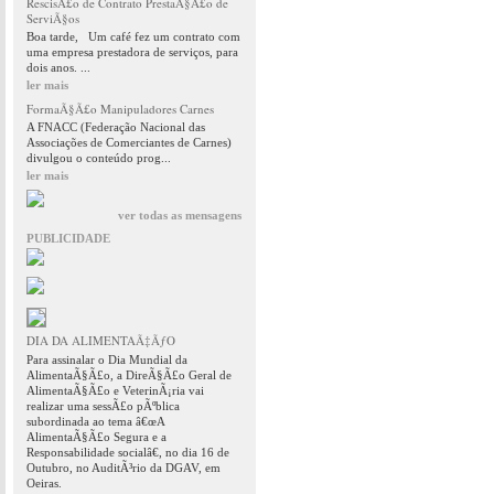
RescisÃ£o de Contrato PrestaÃ§Ã£o de
ServiÃ§os
Boa tarde, Um café fez um contrato com
uma empresa prestadora de serviços, para
dois anos. ...
ler mais
FormaÃ§Ã£o Manipuladores Carnes
A FNACC (Federação Nacional das
Associações de Comerciantes de Carnes)
divulgou o conteúdo prog...
ler mais
ver todas as mensagens
PUBLICIDADE
DIA DA ALIMENTAÃ‡ÃƒO
Para assinalar o Dia Mundial da
AlimentaÃ§Ã£o, a DireÃ§Ã£o Geral de
AlimentaÃ§Ã£o e VeterinÃ¡ria vai
realizar uma sessÃ£o pÃºblica
subordinada ao tema â€œA
AlimentaÃ§Ã£o Segura e a
Responsabilidade socialâ€, no dia 16 de
Outubro, no AuditÃ³rio da DGAV, em
Oeiras.