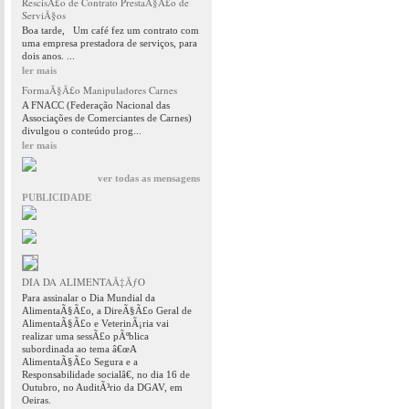
RescisÃ£o de Contrato PrestaÃ§Ã£o de
ServiÃ§os
Boa tarde, Um café fez um contrato com
uma empresa prestadora de serviços, para
dois anos. ...
ler mais
FormaÃ§Ã£o Manipuladores Carnes
A FNACC (Federação Nacional das
Associações de Comerciantes de Carnes)
divulgou o conteúdo prog...
ler mais
ver todas as mensagens
PUBLICIDADE
DIA DA ALIMENTAÃ‡ÃƒO
Para assinalar o Dia Mundial da
AlimentaÃ§Ã£o, a DireÃ§Ã£o Geral de
AlimentaÃ§Ã£o e VeterinÃ¡ria vai
realizar uma sessÃ£o pÃºblica
subordinada ao tema â€œA
AlimentaÃ§Ã£o Segura e a
Responsabilidade socialâ€, no dia 16 de
Outubro, no AuditÃ³rio da DGAV, em
Oeiras.