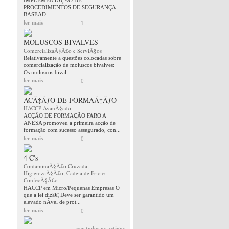
IMPLEMENTAÇÂO DE
PROCEDIMENTOS DE SEGURANÇA
BASEAD...
ler mais
1
MOLUSCOS BIVALVES
ComercializaÃ§Ã£o e ServiÃ§os
Relativamente a questões colocadas sobre
comercialização de moluscos bivalves:
Os moluscos bival...
ler mais
0
ACÃ‡ÃƒO DE FORMAÃ‡ÃƒO
HACCP AvanÃ§ado
ACÇÃO DE FORMAÇÃO FARO A
ANESA promoveu a primeira acção de
formação com sucesso assegurado, con...
ler mais
0
4 C's
ContaminaÃ§Ã£o Cruzada,
HigienizaÃ§Ã£o, Cadeia de Frio e
ConfecÃ§Ã£o
HACCP em Micro/Pequenas Empresas O
que a lei dizâ€¦ Deve ser garantido um
elevado nÃ­vel de prot...
ler mais
0
ver todos os artigos