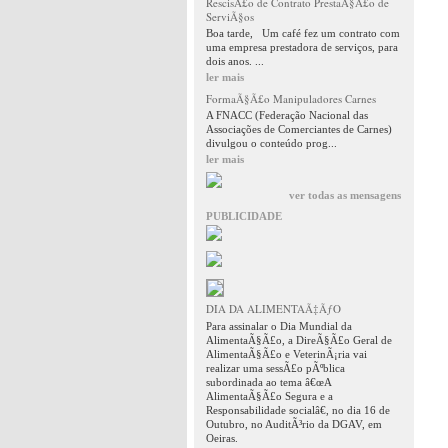
RescisÃ£o de Contrato PrestaÃ§Ã£o de
ServiÃ§os
Boa tarde, Um café fez um contrato com
uma empresa prestadora de serviços, para
dois anos. ...
ler mais
FormaÃ§Ã£o Manipuladores Carnes
A FNACC (Federação Nacional das
Associações de Comerciantes de Carnes)
divulgou o conteúdo prog...
ler mais
ver todas as mensagens
PUBLICIDADE
DIA DA ALIMENTAÃ‡ÃƒO
Para assinalar o Dia Mundial da
AlimentaÃ§Ã£o, a DireÃ§Ã£o Geral de
AlimentaÃ§Ã£o e VeterinÃ¡ria vai
realizar uma sessÃ£o pÃºblica
subordinada ao tema â€œA
AlimentaÃ§Ã£o Segura e a
Responsabilidade socialâ€, no dia 16 de
Outubro, no AuditÃ³rio da DGAV, em
Oeiras.