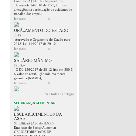
ComunicaÃ§Ã£o Ã s Seguradoras
A Portaria 14/2018 de 11-1, introduz
alterações na participação de acidentes de
trabalho dos empr...
ler mais
0
ORÃ‡AMENTO DO ESTADO
2018
Aprovado o Orçamento do Estado para
2018. Lei 114/2017 de 29-12.
ler mais
0
SALÃRIO MÃNIMO
580 â‚¬
O DL 156/2017 de 28-12 fixa em 580 €,
o valor da retribuição mínima mensal
garantida (RMMG),...
ler mais
0
ver todos os artigos
SEGURANÇA ALIMENTAR
ESCLARECIMENTOS DA
ASAE
SimplificaÃ§Ã£o do HACCP
Empresas do Sector Alimentar -
OBRIGATORIEDADE DE