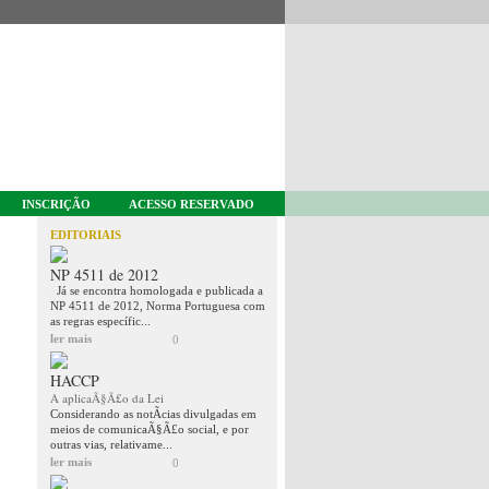
INSCRIÇÃO
ACESSO RESERVADO
EDITORIAIS
NP 4511 de 2012
Já se encontra homologada e publicada a
NP 4511 de 2012, Norma Portuguesa com
as regras específic...
ler mais
0
HACCP
A aplicaÃ§Ã£o da Lei
Considerando as notÃ­cias divulgadas em
meios de comunicaÃ§Ã£o social, e por
outras vias, relativame...
ler mais
0