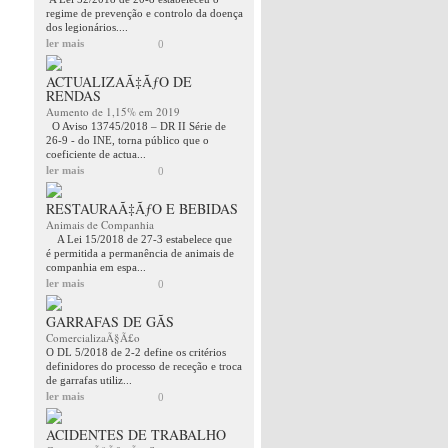
regime de prevenção e controlo da doença
dos legionários....
ler mais
0
ACTUALIZAÃ‡ÃƒO DE
RENDAS
Aumento de 1,15% em 2019
O Aviso 13745/2018 – DR II Série de
26-9 - do INE, torna público que o
coeficiente de actua...
ler mais
0
RESTAURAÃ‡ÃƒO E BEBIDAS
Animais de Companhia
A Lei 15/2018 de 27-3 estabelece que
é permitida a permanência de animais de
companhia em espa...
ler mais
0
GARRAFAS DE GÃS
ComercializaÃ§Ã£o
O DL 5/2018 de 2-2 define os critérios
definidores do processo de receção e troca
de garrafas utiliz...
ler mais
0
ACIDENTES DE TRABALHO