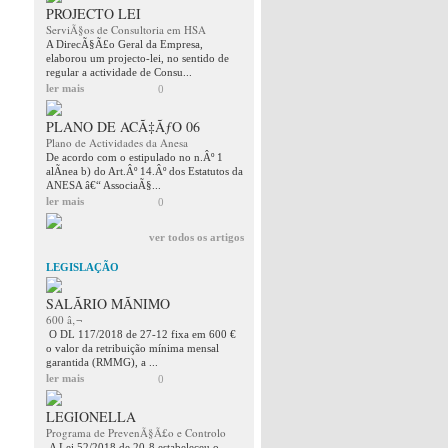
PROJECTO LEI
ServiÃ§os de Consultoria em HSA
A DirecÃ§Ã£o Geral da Empresa,
elaborou um projecto-lei, no sentido de
regular a actividade de Consu...
ler mais
0
PLANO DE ACÃ‡ÃƒO 06
Plano de Actividades da Anesa
De acordo com o estipulado no n.Âº 1
alÃ­nea b) do Art.Âº 14.Âº dos Estatutos da
ANESA â€“ AssociaÃ§...
ler mais
0
ver todos os artigos
LEGISLAÇÃO
SALÃRIO MÃNIMO
600 â‚¬
O DL 117/2018 de 27-12 fixa em 600 €
o valor da retribuição mínima mensal
garantida (RMMG), a ...
ler mais
0
LEGIONELLA
Programa de PrevenÃ§Ã£o e Controlo
A Lei 52/2018 de 20-8 estabeleceu o