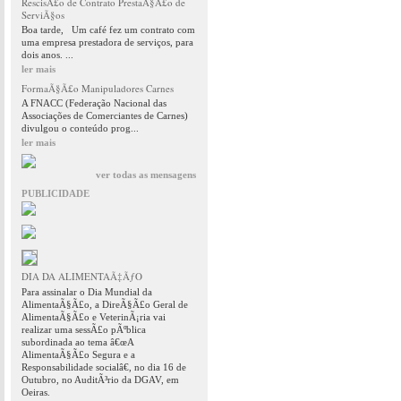
RescisÃ£o de Contrato PrestaÃ§Ã£o de
ServiÃ§os
Boa tarde, Um café fez um contrato com
uma empresa prestadora de serviços, para
dois anos. ...
ler mais
FormaÃ§Ã£o Manipuladores Carnes
A FNACC (Federação Nacional das
Associações de Comerciantes de Carnes)
divulgou o conteúdo prog...
ler mais
ver todas as mensagens
PUBLICIDADE
DIA DA ALIMENTAÃ‡ÃƒO
Para assinalar o Dia Mundial da
AlimentaÃ§Ã£o, a DireÃ§Ã£o Geral de
AlimentaÃ§Ã£o e VeterinÃ¡ria vai
realizar uma sessÃ£o pÃºblica
subordinada ao tema â€œA
AlimentaÃ§Ã£o Segura e a
Responsabilidade socialâ€, no dia 16 de
Outubro, no AuditÃ³rio da DGAV, em
Oeiras.