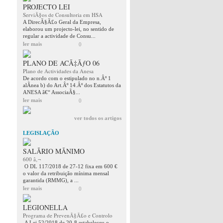
PROJECTO LEI
ServiÃ§os de Consultoria em HSA
A DirecÃ§Ã£o Geral da Empresa,
elaborou um projecto-lei, no sentido de
regular a actividade de Consu...
ler mais
0
PLANO DE ACÃ‡ÃƒO 06
Plano de Actividades da Anesa
De acordo com o estipulado no n.Âº 1
alÃ­nea b) do Art.Âº 14.Âº dos Estatutos da
ANESA â€“ AssociaÃ§...
ler mais
0
ver todos os artigos
LEGISLAÇÃO
SALÃRIO MÃNIMO
600 â‚¬
O DL 117/2018 de 27-12 fixa em 600 €
o valor da retribuição mínima mensal
garantida (RMMG), a ...
ler mais
0
LEGIONELLA
Programa de PrevenÃ§Ã£o e Controlo
A Lei 52/2018 de 20-8 estabeleceu o