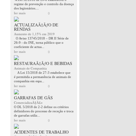
regime de prevenção e controlo da doença
dos legionários....
ler mais
0
ACTUALIZAÃ‡ÃƒO DE
RENDAS
Aumento de 1,15% em 2019
O Aviso 13745/2018 – DR II Série de
26-9 - do INE, torna público que o
coeficiente de actua...
ler mais
0
RESTAURAÃ‡ÃƒO E BEBIDAS
Animais de Companhia
A Lei 15/2018 de 27-3 estabelece que
é permitida a permanência de animais de
companhia em espa...
ler mais
0
GARRAFAS DE GÃS
ComercializaÃ§Ã£o
O DL 5/2018 de 2-2 define os critérios
definidores do processo de receção e troca
de garrafas utiliz...
ler mais
0
ACIDENTES DE TRABALHO