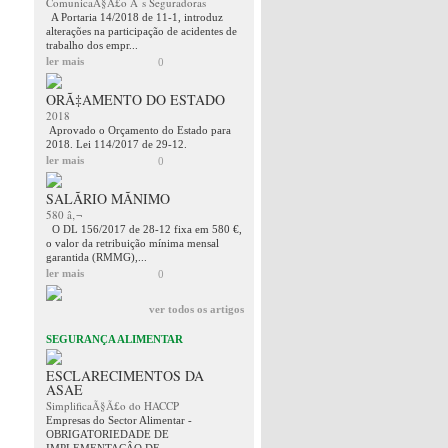
ComunicaÃ§Ã£o Ã s Seguradoras
A Portaria 14/2018 de 11-1, introduz
alterações na participação de acidentes de
trabalho dos empr...
ler mais
0
ORÃ‡AMENTO DO ESTADO
2018
Aprovado o Orçamento do Estado para
2018. Lei 114/2017 de 29-12.
ler mais
0
SALÃRIO MÃNIMO
580 â‚¬
O DL 156/2017 de 28-12 fixa em 580 €,
o valor da retribuição mínima mensal
garantida (RMMG),...
ler mais
0
ver todos os artigos
SEGURANÇA ALIMENTAR
ESCLARECIMENTOS DA
ASAE
SimplificaÃ§Ã£o do HACCP
Empresas do Sector Alimentar -
OBRIGATORIEDADE DE