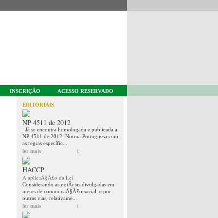
INSCRIÇÃO
ACESSO RESERVADO
EDITORIAIS
NP 4511 de 2012
Já se encontra homologada e publicada a
NP 4511 de 2012, Norma Portuguesa com
as regras específic...
ler mais
0
HACCP
A aplicaÃ§Ã£o da Lei
Considerando as notÃ­cias divulgadas em
meios de comunicaÃ§Ã£o social, e por
outras vias, relativame...
ler mais
0