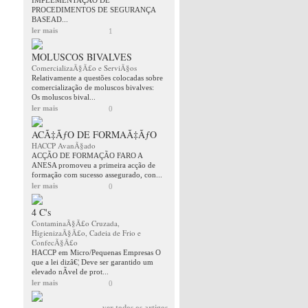
IMPLEMENTAÇÂO DE
PROCEDIMENTOS DE SEGURANÇA
BASEAD...
ler mais
1
MOLUSCOS BIVALVES
ComercializaÃ§Ã£o e ServiÃ§os
Relativamente a questões colocadas sobre
comercialização de moluscos bivalves:
Os moluscos bival...
ler mais
0
ACÃ‡ÃƒO DE FORMAÃ‡ÃƒO
HACCP AvanÃ§ado
ACÇÃO DE FORMAÇÃO FARO A
ANESA promoveu a primeira acção de
formação com sucesso assegurado, con...
ler mais
0
4 C's
ContaminaÃ§Ã£o Cruzada,
HigienizaÃ§Ã£o, Cadeia de Frio e
ConfecÃ§Ã£o
HACCP em Micro/Pequenas Empresas O
que a lei dizâ€¦ Deve ser garantido um
elevado nÃ­vel de prot...
ler mais
0
ver todos os artigos