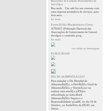
RescisÃ£o de Contrato PrestaÃ§Ã£o de
ServiÃ§os
Boa tarde, Um café fez um contrato com
uma empresa prestadora de serviços, para
dois anos. ...
ler mais
FormaÃ§Ã£o Manipuladores Carnes
A FNACC (Federação Nacional das
Associações de Comerciantes de Carnes)
divulgou o conteúdo prog...
ler mais
ver todas as mensagens
PUBLICIDADE
DIA DA ALIMENTAÃ‡ÃƒO
Para assinalar o Dia Mundial da
AlimentaÃ§Ã£o, a DireÃ§Ã£o Geral de
AlimentaÃ§Ã£o e VeterinÃ¡ria vai
realizar uma sessÃ£o pÃºblica
subordinada ao tema â€œA
AlimentaÃ§Ã£o Segura e a
Responsabilidade socialâ€, no dia 16 de
Outubro, no AuditÃ³rio da DGAV, em
Oeiras.