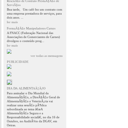
RescisÃ£o de Contrato PrestaÃ§Ã£o de
ServiÃ§os
Boa tarde, Um café fez um contrato com
uma empresa prestadora de serviços, para
dois anos. ...
ler mais
FormaÃ§Ã£o Manipuladores Carnes
A FNACC (Federação Nacional das
Associações de Comerciantes de Carnes)
divulgou o conteúdo prog...
ler mais
ver todas as mensagens
PUBLICIDADE
DIA DA ALIMENTAÃ‡ÃƒO
Para assinalar o Dia Mundial da
AlimentaÃ§Ã£o, a DireÃ§Ã£o Geral de
AlimentaÃ§Ã£o e VeterinÃ¡ria vai
realizar uma sessÃ£o pÃºblica
subordinada ao tema â€œA
AlimentaÃ§Ã£o Segura e a
Responsabilidade socialâ€, no dia 16 de
Outubro, no AuditÃ³rio da DGAV, em
Oeiras.