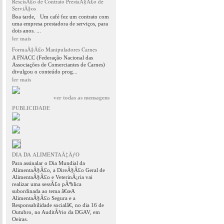
RescisÃ£o de Contrato PrestaÃ§Ã£o de
ServiÃ§os
Boa tarde, Um café fez um contrato com
uma empresa prestadora de serviços, para
dois anos. ...
ler mais
FormaÃ§Ã£o Manipuladores Carnes
A FNACC (Federação Nacional das
Associações de Comerciantes de Carnes)
divulgou o conteúdo prog...
ler mais
ver todas as mensagens
PUBLICIDADE
DIA DA ALIMENTAÃ‡ÃƒO
Para assinalar o Dia Mundial da
AlimentaÃ§Ã£o, a DireÃ§Ã£o Geral de
AlimentaÃ§Ã£o e VeterinÃ¡ria vai
realizar uma sessÃ£o pÃºblica
subordinada ao tema â€œA
AlimentaÃ§Ã£o Segura e a
Responsabilidade socialâ€, no dia 16 de
Outubro, no AuditÃ³rio da DGAV, em
Oeiras.