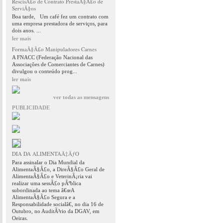
RescisÃ£o de Contrato PrestaÃ§Ã£o de
ServiÃ§os
Boa tarde, Um café fez um contrato com
uma empresa prestadora de serviços, para
dois anos. ...
ler mais
FormaÃ§Ã£o Manipuladores Carnes
A FNACC (Federação Nacional das
Associações de Comerciantes de Carnes)
divulgou o conteúdo prog...
ler mais
ver todas as mensagens
PUBLICIDADE
DIA DA ALIMENTAÃ‡ÃƒO
Para assinalar o Dia Mundial da
AlimentaÃ§Ã£o, a DireÃ§Ã£o Geral de
AlimentaÃ§Ã£o e VeterinÃ¡ria vai
realizar uma sessÃ£o pÃºblica
subordinada ao tema â€œA
AlimentaÃ§Ã£o Segura e a
Responsabilidade socialâ€, no dia 16 de
Outubro, no AuditÃ³rio da DGAV, em
Oeiras.