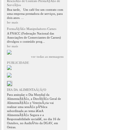
RescisÃ£o de Contrato PrestaÃ§Ã£o de
ServiÃ§os
Boa tarde, Um café fez um contrato com
uma empresa prestadora de serviços, para
dois anos. ...
ler mais
FormaÃ§Ã£o Manipuladores Carnes
A FNACC (Federação Nacional das
Associações de Comerciantes de Carnes)
divulgou o conteúdo prog...
ler mais
ver todas as mensagens
PUBLICIDADE
DIA DA ALIMENTAÃ‡ÃƒO
Para assinalar o Dia Mundial da
AlimentaÃ§Ã£o, a DireÃ§Ã£o Geral de
AlimentaÃ§Ã£o e VeterinÃ¡ria vai
realizar uma sessÃ£o pÃºblica
subordinada ao tema â€œA
AlimentaÃ§Ã£o Segura e a
Responsabilidade socialâ€, no dia 16 de
Outubro, no AuditÃ³rio da DGAV, em
Oeiras.