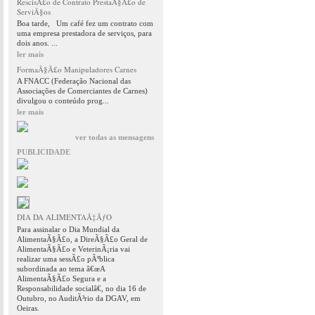
RescisÃ£o de Contrato PrestaÃ§Ã£o de
ServiÃ§os
Boa tarde, Um café fez um contrato com
uma empresa prestadora de serviços, para
dois anos. ...
ler mais
FormaÃ§Ã£o Manipuladores Carnes
A FNACC (Federação Nacional das
Associações de Comerciantes de Carnes)
divulgou o conteúdo prog...
ler mais
ver todas as mensagens
PUBLICIDADE
DIA DA ALIMENTAÃ‡ÃƒO
Para assinalar o Dia Mundial da
AlimentaÃ§Ã£o, a DireÃ§Ã£o Geral de
AlimentaÃ§Ã£o e VeterinÃ¡ria vai
realizar uma sessÃ£o pÃºblica
subordinada ao tema â€œA
AlimentaÃ§Ã£o Segura e a
Responsabilidade socialâ€, no dia 16 de
Outubro, no AuditÃ³rio da DGAV, em
Oeiras.