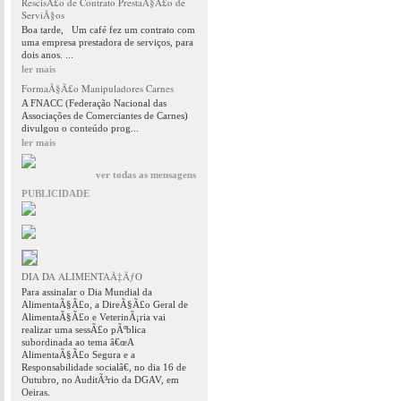
RescisÃ£o de Contrato PrestaÃ§Ã£o de
ServiÃ§os
Boa tarde, Um café fez um contrato com
uma empresa prestadora de serviços, para
dois anos. ...
ler mais
FormaÃ§Ã£o Manipuladores Carnes
A FNACC (Federação Nacional das
Associações de Comerciantes de Carnes)
divulgou o conteúdo prog...
ler mais
ver todas as mensagens
PUBLICIDADE
DIA DA ALIMENTAÃ‡ÃƒO
Para assinalar o Dia Mundial da
AlimentaÃ§Ã£o, a DireÃ§Ã£o Geral de
AlimentaÃ§Ã£o e VeterinÃ¡ria vai
realizar uma sessÃ£o pÃºblica
subordinada ao tema â€œA
AlimentaÃ§Ã£o Segura e a
Responsabilidade socialâ€, no dia 16 de
Outubro, no AuditÃ³rio da DGAV, em
Oeiras.