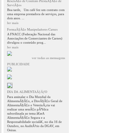
RescisÃ£o de Contrato PrestaÃ§Ã£o de
ServiÃ§os
Boa tarde, Um café fez um contrato com
uma empresa prestadora de serviços, para
dois anos. ...
ler mais
FormaÃ§Ã£o Manipuladores Carnes
A FNACC (Federação Nacional das
Associações de Comerciantes de Carnes)
divulgou o conteúdo prog...
ler mais
ver todas as mensagens
PUBLICIDADE
DIA DA ALIMENTAÃ‡ÃƒO
Para assinalar o Dia Mundial da
AlimentaÃ§Ã£o, a DireÃ§Ã£o Geral de
AlimentaÃ§Ã£o e VeterinÃ¡ria vai
realizar uma sessÃ£o pÃºblica
subordinada ao tema â€œA
AlimentaÃ§Ã£o Segura e a
Responsabilidade socialâ€, no dia 16 de
Outubro, no AuditÃ³rio da DGAV, em
Oeiras.