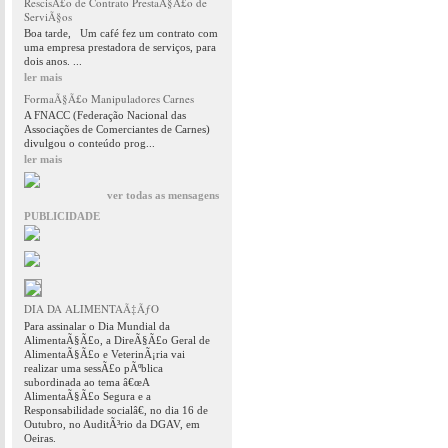
RescisÃ£o de Contrato PrestaÃ§Ã£o de
ServiÃ§os
Boa tarde, Um café fez um contrato com
uma empresa prestadora de serviços, para
dois anos. ...
ler mais
FormaÃ§Ã£o Manipuladores Carnes
A FNACC (Federação Nacional das
Associações de Comerciantes de Carnes)
divulgou o conteúdo prog...
ler mais
ver todas as mensagens
PUBLICIDADE
DIA DA ALIMENTAÃ‡ÃƒO
Para assinalar o Dia Mundial da
AlimentaÃ§Ã£o, a DireÃ§Ã£o Geral de
AlimentaÃ§Ã£o e VeterinÃ¡ria vai
realizar uma sessÃ£o pÃºblica
subordinada ao tema â€œA
AlimentaÃ§Ã£o Segura e a
Responsabilidade socialâ€, no dia 16 de
Outubro, no AuditÃ³rio da DGAV, em
Oeiras.