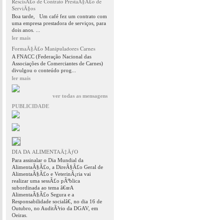
RescisÃ£o de Contrato PrestaÃ§Ã£o de
ServiÃ§os
Boa tarde, Um café fez um contrato com
uma empresa prestadora de serviços, para
dois anos. ...
ler mais
FormaÃ§Ã£o Manipuladores Carnes
A FNACC (Federação Nacional das
Associações de Comerciantes de Carnes)
divulgou o conteúdo prog...
ler mais
ver todas as mensagens
PUBLICIDADE
DIA DA ALIMENTAÃ‡ÃƒO
Para assinalar o Dia Mundial da
AlimentaÃ§Ã£o, a DireÃ§Ã£o Geral de
AlimentaÃ§Ã£o e VeterinÃ¡ria vai
realizar uma sessÃ£o pÃºblica
subordinada ao tema â€œA
AlimentaÃ§Ã£o Segura e a
Responsabilidade socialâ€, no dia 16 de
Outubro, no AuditÃ³rio da DGAV, em
Oeiras.