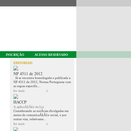
INSCRIÇÃO
ACESSO RESERVADO
EDITORIAIS
NP 4511 de 2012
Já se encontra homologada e publicada a
NP 4511 de 2012, Norma Portuguesa com
as regras específic...
ler mais
0
HACCP
A aplicaÃ§Ã£o da Lei
Considerando as notÃ­cias divulgadas em
meios de comunicaÃ§Ã£o social, e por
outras vias, relativame...
ler mais
0