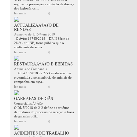
regime de prevenção e controlo da doença
dos legionários....
ler mais
0
ACTUALIZAÃ‡ÃƒO DE
RENDAS
Aumento de 1,15% em 2019
O Aviso 13745/2018 – DR II Série de
26-9 - do INE, torna público que o
coeficiente de actua...
ler mais
0
RESTAURAÃ‡ÃƒO E BEBIDAS
Animais de Companhia
A Lei 15/2018 de 27-3 estabelece que
é permitida a permanência de animais de
companhia em espa...
ler mais
0
GARRAFAS DE GÃS
ComercializaÃ§Ã£o
O DL 5/2018 de 2-2 define os critérios
definidores do processo de receção e troca
de garrafas utiliz...
ler mais
0
ACIDENTES DE TRABALHO