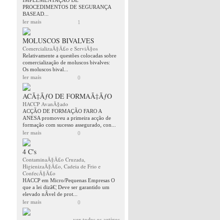
IMPLEMENTAÇÂO DE
PROCEDIMENTOS DE SEGURANÇA
BASEAD...
ler mais
1
MOLUSCOS BIVALVES
ComercializaÃ§Ã£o e ServiÃ§os
Relativamente a questões colocadas sobre
comercialização de moluscos bivalves:
Os moluscos bival...
ler mais
0
ACÃ‡ÃƒO DE FORMAÃ‡ÃƒO
HACCP AvanÃ§ado
ACÇÃO DE FORMAÇÃO FARO A
ANESA promoveu a primeira acção de
formação com sucesso assegurado, con...
ler mais
0
4 C's
ContaminaÃ§Ã£o Cruzada,
HigienizaÃ§Ã£o, Cadeia de Frio e
ConfecÃ§Ã£o
HACCP em Micro/Pequenas Empresas O
que a lei dizâ€¦ Deve ser garantido um
elevado nÃ­vel de prot...
ler mais
0
ver todos os artigos