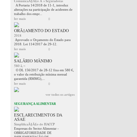
ComunicaÃ§Ã£o Ã s Seguradoras
A Portaria 14/2018 de 11-1, introduz
alterações na participação de acidentes de
trabalho dos empr...
ler mais
0
ORÃ‡AMENTO DO ESTADO
2018
Aprovado o Orçamento do Estado para
2018. Lei 114/2017 de 29-12.
ler mais
0
SALÃRIO MÃNIMO
580 â‚¬
O DL 156/2017 de 28-12 fixa em 580 €,
o valor da retribuição mínima mensal
garantida (RMMG),...
ler mais
0
ver todos os artigos
SEGURANÇA ALIMENTAR
ESCLARECIMENTOS DA
ASAE
SimplificaÃ§Ã£o do HACCP
Empresas do Sector Alimentar -
OBRIGATORIEDADE DE