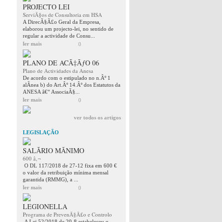
PROJECTO LEI
ServiÃ§os de Consultoria em HSA
A DirecÃ§Ã£o Geral da Empresa,
elaborou um projecto-lei, no sentido de
regular a actividade de Consu...
ler mais
0
PLANO DE ACÃ‡ÃƒO 06
Plano de Actividades da Anesa
De acordo com o estipulado no n.Âº 1
alÃ­nea b) do Art.Âº 14.Âº dos Estatutos da
ANESA â€“ AssociaÃ§...
ler mais
0
ver todos os artigos
LEGISLAÇÃO
SALÃRIO MÃNIMO
600 â‚¬
O DL 117/2018 de 27-12 fixa em 600 €
o valor da retribuição mínima mensal
garantida (RMMG), a ...
ler mais
0
LEGIONELLA
Programa de PrevenÃ§Ã£o e Controlo
A Lei 52/2018 de 20-8 estabeleceu o