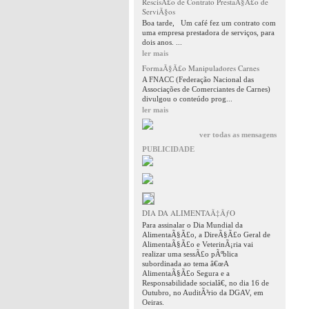
RescisÃ£o de Contrato PrestaÃ§Ã£o de
ServiÃ§os
Boa tarde, Um café fez um contrato com
uma empresa prestadora de serviços, para
dois anos. ...
ler mais
FormaÃ§Ã£o Manipuladores Carnes
A FNACC (Federação Nacional das
Associações de Comerciantes de Carnes)
divulgou o conteúdo prog...
ler mais
ver todas as mensagens
PUBLICIDADE
DIA DA ALIMENTAÃ‡ÃƒO
Para assinalar o Dia Mundial da
AlimentaÃ§Ã£o, a DireÃ§Ã£o Geral de
AlimentaÃ§Ã£o e VeterinÃ¡ria vai
realizar uma sessÃ£o pÃºblica
subordinada ao tema â€œA
AlimentaÃ§Ã£o Segura e a
Responsabilidade socialâ€, no dia 16 de
Outubro, no AuditÃ³rio da DGAV, em
Oeiras.