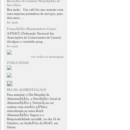
RescisÃ£o de Contrato PrestaÃ§Ã£o de
ServiÃ§os
Boa tarde, Um café fez um contrato com
uma empresa prestadora de serviços, para
dois anos. ...
ler mais
FormaÃ§Ã£o Manipuladores Carnes
A FNACC (Federação Nacional das
Associações de Comerciantes de Carnes)
divulgou o conteúdo prog...
ler mais
ver todas as mensagens
PUBLICIDADE
DIA DA ALIMENTAÃ‡ÃƒO
Para assinalar o Dia Mundial da
AlimentaÃ§Ã£o, a DireÃ§Ã£o Geral de
AlimentaÃ§Ã£o e VeterinÃ¡ria vai
realizar uma sessÃ£o pÃºblica
subordinada ao tema â€œA
AlimentaÃ§Ã£o Segura e a
Responsabilidade socialâ€, no dia 16 de
Outubro, no AuditÃ³rio da DGAV, em
Oeiras.