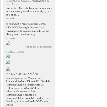
RescisÃ£o de Contrato PrestaÃ§Ã£o de
ServiÃ§os
Boa tarde, Um café fez um contrato com
uma empresa prestadora de serviços, para
dois anos. ...
ler mais
FormaÃ§Ã£o Manipuladores Carnes
A FNACC (Federação Nacional das
Associações de Comerciantes de Carnes)
divulgou o conteúdo prog...
ler mais
ver todas as mensagens
PUBLICIDADE
DIA DA ALIMENTAÃ‡ÃƒO
Para assinalar o Dia Mundial da
AlimentaÃ§Ã£o, a DireÃ§Ã£o Geral de
AlimentaÃ§Ã£o e VeterinÃ¡ria vai
realizar uma sessÃ£o pÃºblica
subordinada ao tema â€œA
AlimentaÃ§Ã£o Segura e a
Responsabilidade socialâ€, no dia 16 de
Outubro, no AuditÃ³rio da DGAV, em
Oeiras.