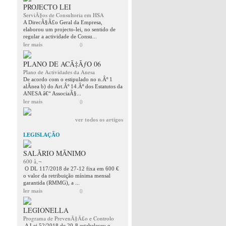
PROJECTO LEI
ServiÃ§os de Consultoria em HSA
A DirecÃ§Ã£o Geral da Empresa,
elaborou um projecto-lei, no sentido de
regular a actividade de Consu...
ler mais
0
PLANO DE ACÃ‡ÃƒO 06
Plano de Actividades da Anesa
De acordo com o estipulado no n.Âº 1
alÃ­nea b) do Art.Âº 14.Âº dos Estatutos da
ANESA â€“ AssociaÃ§...
ler mais
0
ver todos os artigos
LEGISLAÇÃO
SALÃRIO MÃNIMO
600 â‚¬
O DL 117/2018 de 27-12 fixa em 600 €
o valor da retribuição mínima mensal
garantida (RMMG), a ...
ler mais
0
LEGIONELLA
Programa de PrevenÃ§Ã£o e Controlo
A Lei 52/2018 de 20-8 estabeleceu o