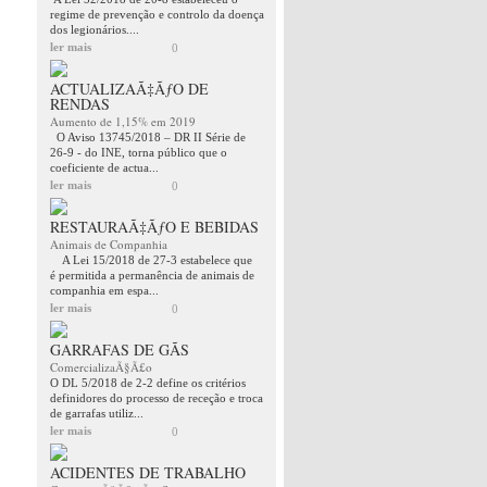
regime de prevenção e controlo da doença
dos legionários....
ler mais
0
ACTUALIZAÃ‡ÃƒO DE
RENDAS
Aumento de 1,15% em 2019
O Aviso 13745/2018 – DR II Série de
26-9 - do INE, torna público que o
coeficiente de actua...
ler mais
0
RESTAURAÃ‡ÃƒO E BEBIDAS
Animais de Companhia
A Lei 15/2018 de 27-3 estabelece que
é permitida a permanência de animais de
companhia em espa...
ler mais
0
GARRAFAS DE GÃS
ComercializaÃ§Ã£o
O DL 5/2018 de 2-2 define os critérios
definidores do processo de receção e troca
de garrafas utiliz...
ler mais
0
ACIDENTES DE TRABALHO