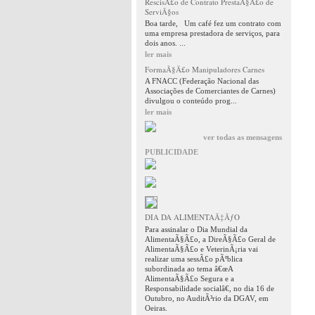
RescisÃ£o de Contrato PrestaÃ§Ã£o de
ServiÃ§os
Boa tarde, Um café fez um contrato com
uma empresa prestadora de serviços, para
dois anos. ...
ler mais
FormaÃ§Ã£o Manipuladores Carnes
A FNACC (Federação Nacional das
Associações de Comerciantes de Carnes)
divulgou o conteúdo prog...
ler mais
ver todas as mensagens
PUBLICIDADE
DIA DA ALIMENTAÃ‡ÃƒO
Para assinalar o Dia Mundial da
AlimentaÃ§Ã£o, a DireÃ§Ã£o Geral de
AlimentaÃ§Ã£o e VeterinÃ¡ria vai
realizar uma sessÃ£o pÃºblica
subordinada ao tema â€œA
AlimentaÃ§Ã£o Segura e a
Responsabilidade socialâ€, no dia 16 de
Outubro, no AuditÃ³rio da DGAV, em
Oeiras.