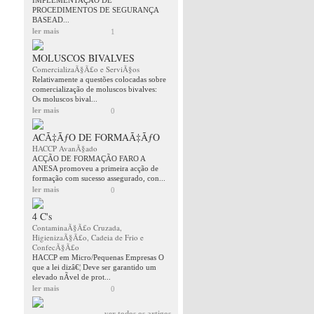
IMPLEMENTAÇÂO DE
PROCEDIMENTOS DE SEGURANÇA
BASEAD...
ler mais
1
MOLUSCOS BIVALVES
ComercializaÃ§Ã£o e ServiÃ§os
Relativamente a questões colocadas sobre
comercialização de moluscos bivalves:
Os moluscos bival...
ler mais
0
ACÃ‡ÃƒO DE FORMAÃ‡ÃƒO
HACCP AvanÃ§ado
ACÇÃO DE FORMAÇÃO FARO A
ANESA promoveu a primeira acção de
formação com sucesso assegurado, con...
ler mais
0
4 C's
ContaminaÃ§Ã£o Cruzada,
HigienizaÃ§Ã£o, Cadeia de Frio e
ConfecÃ§Ã£o
HACCP em Micro/Pequenas Empresas O
que a lei dizâ€¦ Deve ser garantido um
elevado nÃ­vel de prot...
ler mais
0
ver todos os artigos