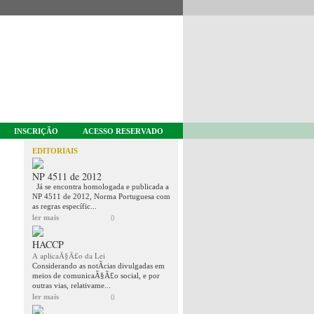
INSCRIÇÃO
ACESSO RESERVADO
EDITORIAIS
NP 4511 de 2012
Já se encontra homologada e publicada a
NP 4511 de 2012, Norma Portuguesa com
as regras específic...
ler mais
0
HACCP
A aplicaÃ§Ã£o da Lei
Considerando as notÃ­cias divulgadas em
meios de comunicaÃ§Ã£o social, e por
outras vias, relativame...
ler mais
0