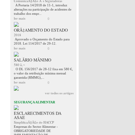
ComunicaÃ§Ã£o Ã s Seguradoras
A Portaria 14/2018 de 11-1, introduz
alterações na participação de acidentes de
trabalho dos empr...
ler mais
0
ORÃ‡AMENTO DO ESTADO
2018
Aprovado o Orçamento do Estado para
2018. Lei 114/2017 de 29-12.
ler mais
0
SALÃRIO MÃNIMO
580 â‚¬
O DL 156/2017 de 28-12 fixa em 580 €,
o valor da retribuição mínima mensal
garantida (RMMG),...
ler mais
0
ver todos os artigos
SEGURANÇA ALIMENTAR
ESCLARECIMENTOS DA
ASAE
SimplificaÃ§Ã£o do HACCP
Empresas do Sector Alimentar -
OBRIGATORIEDADE DE