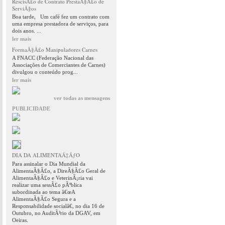
RescisÃ£o de Contrato PrestaÃ§Ã£o de
ServiÃ§os
Boa tarde, Um café fez um contrato com
uma empresa prestadora de serviços, para
dois anos. ...
ler mais
FormaÃ§Ã£o Manipuladores Carnes
A FNACC (Federação Nacional das
Associações de Comerciantes de Carnes)
divulgou o conteúdo prog...
ler mais
ver todas as mensagens
PUBLICIDADE
DIA DA ALIMENTAÃ‡ÃƒO
Para assinalar o Dia Mundial da
AlimentaÃ§Ã£o, a DireÃ§Ã£o Geral de
AlimentaÃ§Ã£o e VeterinÃ¡ria vai
realizar uma sessÃ£o pÃºblica
subordinada ao tema â€œA
AlimentaÃ§Ã£o Segura e a
Responsabilidade socialâ€, no dia 16 de
Outubro, no AuditÃ³rio da DGAV, em
Oeiras.