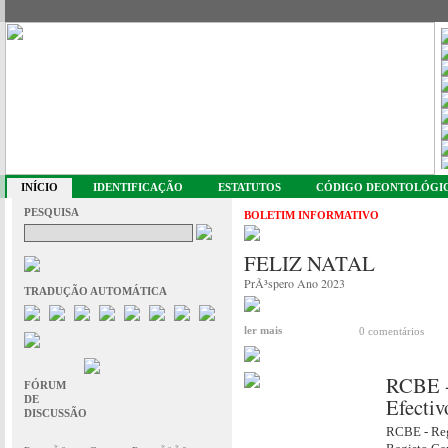
INÍCIO
IDENTIFICAÇÃO
ESTATUTOS
CÓDIGO DEONTOLÓGI
PESQUISA
BOLETIM INFORMATIVO
FELIZ NATAL
PrÃ³spero Ano 2023
TRADUÇÃO AUTOMÁTICA
ler mais
0 comentários
RCBE - 
FÓRUM
DE
Efectiv
DISCUSSÃO
RCBE - Regi