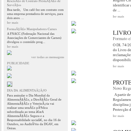
Registo Cen
RescisÃ£o de Contrato PrestaÃ§Ã£o de
ServiÃ§os
identificar
Boa tarde, Um café fez um contrato com
de ...
uma empresa prestadora de serviços, para
ler mais
dois anos. ...
ler mais
FormaÃ§Ã£o Manipuladores Carnes
LIVRO
A FNACC (Federação Nacional das
Formato e
Associações de Comerciantes de Carnes)
divulgou o conteúdo prog...
O DL 74/20
ler mais
do Livro de
reclamações
ver todas as mensagens
disponibili
PUBLICIDADE
ler mais
PROT
Novo Regu
DIA DA ALIMENTAÃ‡ÃƒO
A partir de
Para assinalar o Dia Mundial da
Regulament
AlimentaÃ§Ã£o, a DireÃ§Ã£o Geral de
AlimentaÃ§Ã£o e VeterinÃ¡ria vai
disciplina 
realizar uma sessÃ£o pÃºblica
Protecção d
subordinada ao tema â€œA
AlimentaÃ§Ã£o Segura e a
ler mais
Responsabilidade socialâ€, no dia 16 de
Outubro, no AuditÃ³rio da DGAV, em
Oeiras.