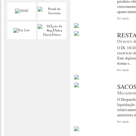
produto ob
cresciment
apareciment
ler mais
RESTA
Deveres d
O DL 10/201
exercício d
Este diplom
forma s...
ler mais
SACOS
Mecanismo
O Despacho
liquidação 
relativamen
anteriores à
ler mais