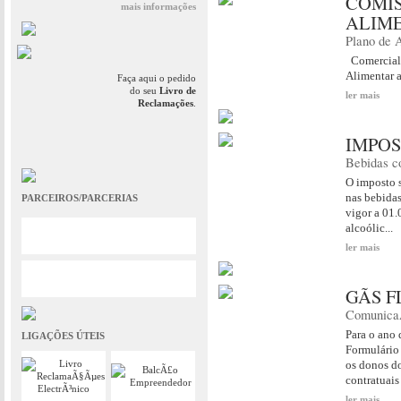
COMI
mais informações
ALIM
Plano de 
Comerciali
Alimentar a
Faça aqui o pedido
do seu
Livro de
ler mais
Reclamações
.
IMPO
Bebidas 
O imposto s
nas bebidas
PARCEIROS/PARCERIAS
vigor a 01.
alcoólic...
ler mais
GÃS 
Comunic
Para o ano 
LIGAÇÕES ÚTEIS
Formulário 
os donos d
contratuais
ler mais