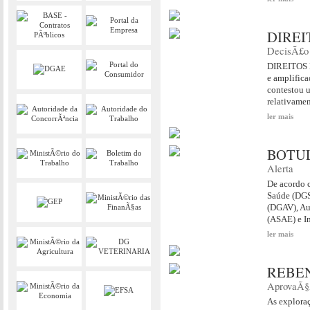
DIREI
DecisÃ£o
DIREITOS D
e amplific
contestou u
relativamen
ler mais
BOTU
Alerta
De acordo 
Saúde (DGS)
(DGAV), Au
(ASAE) e In
ler mais
REBE
AprovaÃ§
As exploraç