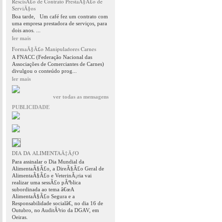
RescisÃ£o de Contrato PrestaÃ§Ã£o de
ServiÃ§os
Boa tarde, Um café fez um contrato com
uma empresa prestadora de serviços, para
dois anos. ...
ler mais
FormaÃ§Ã£o Manipuladores Carnes
A FNACC (Federação Nacional das
Associações de Comerciantes de Carnes)
divulgou o conteúdo prog...
ler mais
ver todas as mensagens
PUBLICIDADE
DIA DA ALIMENTAÃ‡ÃƒO
Para assinalar o Dia Mundial da
AlimentaÃ§Ã£o, a DireÃ§Ã£o Geral de
AlimentaÃ§Ã£o e VeterinÃ¡ria vai
realizar uma sessÃ£o pÃºblica
subordinada ao tema â€œA
AlimentaÃ§Ã£o Segura e a
Responsabilidade socialâ€, no dia 16 de
Outubro, no AuditÃ³rio da DGAV, em
Oeiras.